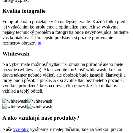
info@wcp.sk.
Kvalita fotografie
Fotografie nám posielajte v čo najlepšej kvalite. Každú fotku pred
jej vytlačením kontrolujeme a optimalizujeme. Ak sa vyskytne
nejaký technický problém a fotografia bude nevyhovujúca, budeme
vás kontaktovať. Pre lepšiu predstavu si pozrite porovnanie
rozmerov obrazov
tu
.
Whitewash
Na výber máte možnosť vytlačiť si obraz na prírodné alebo biele
pozadie (whitewash). Ak si zvolíte možnosť whitewash, kresbu
dreva takmer nebude vidieť, ale obrázok bude jasnejší, žiarivejší a
farby budú pôsobiť plnšie. Ak si zvolíte tlač bez bieleho pozadia,
vynikne prirodzená kresba dreva, čím obrázok získa unikátny
vzhľad a teplý odtieň.
A ako vznikajú naše produkty?
Naše
výrobky
vyrábame v malej tlačiarni, kde za všetkou prácou