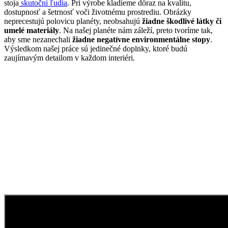
stoja
skutoční ľudia
. Pri výrobe kladieme dôraz na kvalitu,
dostupnosť a šetrnosť voči životnému prostrediu. Obrázky
neprecestujú polovicu planéty, neobsahujú
žiadne škodlivé látky či
umelé materiály
. Na našej planéte nám záleží, preto tvoríme tak,
aby sme nezanechali
žiadne negatívne environmentálne stopy
.
Výsledkom našej práce sú jedinečné doplnky, ktoré budú
zaujímavým detailom v každom interiéri.