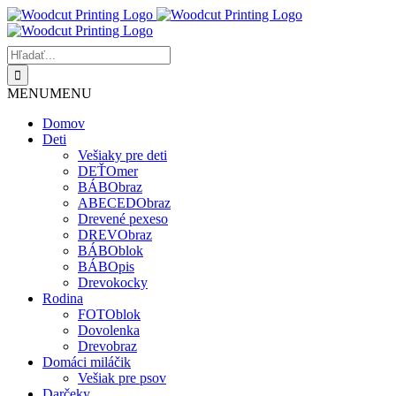
Skip
to
content
Hľadať:
MENU
MENU
Domov
Deti
Vešiaky pre deti
DEŤOmer
BÁBObraz
ABECEDObraz
Drevené pexeso
DREVObraz
BÁBOblok
BÁBOpis
Drevokocky
Rodina
FOTOblok
Dovolenka
Drevobraz
Domáci miláčik
Vešiak pre psov
Darčeky