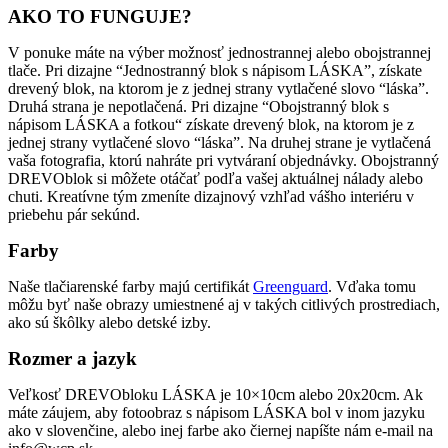
AKO TO FUNGUJE?
V ponuke máte na výber možnosť jednostrannej alebo obojstrannej
tlače. Pri dizajne “Jednostranný blok s nápisom LÁSKA”, získate
drevený blok, na ktorom je z jednej strany vytlačené slovo “láska”.
Druhá strana je nepotlačená. Pri dizajne “Obojstranný blok s
nápisom LÁSKA a fotkou“ získate drevený blok, na ktorom je z
jednej strany vytlačené slovo “láska”. Na druhej strane je vytlačená
vaša fotografia, ktorú nahráte pri vytváraní objednávky. Obojstranný
DREVOblok si môžete otáčať podľa vašej aktuálnej nálady alebo
chuti. Kreatívne tým zmeníte dizajnový vzhľad vášho interiéru v
priebehu pár sekúnd.
Farby
Naše tlačiarenské farby majú certifikát
Greenguard
. Vďaka tomu
môžu byť naše obrazy umiestnené aj v takých citlivých prostrediach,
ako sú škôlky alebo detské izby.
Rozmer a jazyk
Veľkosť DREVObloku LÁSKA je 10×10cm alebo 20x20cm. Ak
máte záujem, aby fotoobraz s nápisom LÁSKA bol v inom jazyku
ako v slovenčine, alebo inej farbe ako čiernej napíšte nám e-mail na