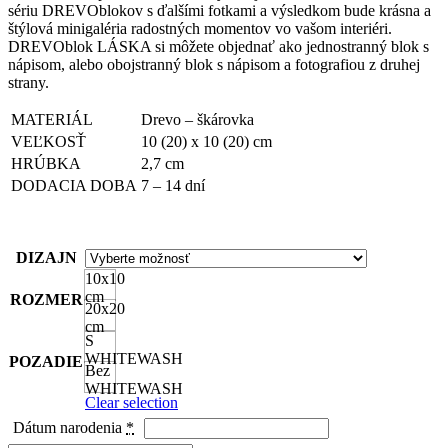
sériu DREVOblokov s ďalšími fotkami a výsledkom bude krásna a
štýlová minigaléria radostných momentov vo vašom interiéri.
DREVOblok LÁSKA si môžete objednať ako jednostranný blok s
nápisom, alebo obojstranný blok s nápisom a fotografiou z druhej
strany.
MATERIÁL
Drevo – škárovka
VEĽKOSŤ
10 (20) x 10 (20) cm
HRÚBKA
2,7 cm
DODACIA DOBA
7 – 14 dní
DIZAJN
10x10
cm
ROZMER
20x20
cm
S
WHITEWASH
POZADIE
Bez
WHITEWASH
Clear selection
Dátum narodenia
*