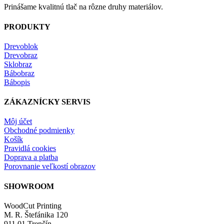
Prinášame kvalitnú tlač na rôzne druhy materiálov.
PRODUKTY
Drevoblok
Drevobraz
Sklobraz
Bábobraz
Bábopis
ZÁKAZNÍCKY SERVIS
Môj účet
Obchodné podmienky
Košík
Pravidlá cookies
Doprava a platba
Porovnanie veľkostí obrazov
SHOWROOM
WoodCut Printing
M. R. Štefánika 120
911 01 Trenčín