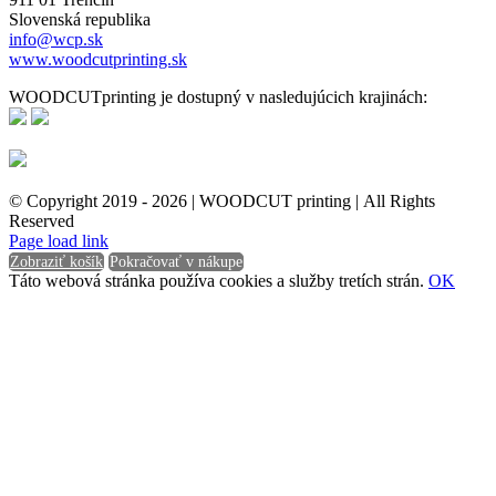
Slovenská republika
info@wcp.sk
www.woodcutprinting.sk
WOODCUTprinting je dostupný v nasledujúcich krajinách:
© Copyright 2019 -
2026 | WOODCUT printing | All Rights
Reserved
Facebook
Instagram
Page load link
Zobraziť košík
Pokračovať v nákupe
Táto webová stránka používa cookies a služby tretích strán.
OK