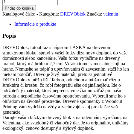
množstvo
DREVOblok
Pridať do košíka
LÁSKA
Katalógové číslo:
-
Kategória:
DREVOblok
Značka:
valentin
Informácie o produkte
Popis
DREVOblok, fotoobraz s nápisom LÁSKA na drevenom
smrekovom bloku, spraví z vašej fotky dizajnový doplnok do vašej
domácnosti alebo kancelárie. Vašu fotku vytlačíme na drevený
hranol, ktorý má hrúbku 2,7 cm. Vďaka tomu samostatne stojí na
hrane. Nemusíte sa trápiť s upevňovaním či zavesením, stačí ho len
niekam položiť. Drevo je živý materiál, preto sa jednotlivé
DREVObloky môžu líšiť farbou, odtieňom a môžu mať rôznu
štruktúru či kresbu, čo robí fotografiu ešte originálnejšou. Ide o
udržateľný materiál, ktorý nepredstavuje žiadnu záťaž pre našu
prírodu a nepodlieha časovému opotrebovaniu. Vyberali sme ho s
ohľadom na životné prostredie. Drevené spomienky z Woodcut
Printing vám vydržia navždy a zachovajú sa aj pre ďalšie vaše
generácie.
Darujte vašim blízkym drevený blok k narodeninám, výročiam, na
Valentína, ako svadobný či vianočný dar. Je to originálny, unikátny,
ekologický, cenovo dostupný a štýlový doplnok.