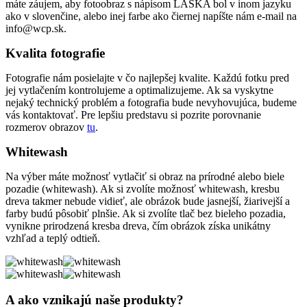
máte záujem, aby fotoobraz s nápisom LÁSKA bol v inom jazyku
ako v slovenčine, alebo inej farbe ako čiernej napíšte nám e-mail na
info@wcp.sk.
Kvalita fotografie
Fotografie nám posielajte v čo najlepšej kvalite. Každú fotku pred
jej vytlačením kontrolujeme a optimalizujeme. Ak sa vyskytne
nejaký technický problém a fotografia bude nevyhovujúca, budeme
vás kontaktovať. Pre lepšiu predstavu si pozrite porovnanie
rozmerov obrazov
tu
.
Whitewash
Na výber máte možnosť vytlačiť si obraz na prírodné alebo biele
pozadie (whitewash). Ak si zvolíte možnosť whitewash, kresbu
dreva takmer nebude vidieť, ale obrázok bude jasnejší, žiarivejší a
farby budú pôsobiť plnšie. Ak si zvolíte tlač bez bieleho pozadia,
vynikne prirodzená kresba dreva, čím obrázok získa unikátny
vzhľad a teplý odtieň.
A ako vznikajú naše produkty?