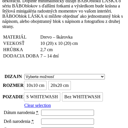
dekoráciu. Doplňte minimalistický dizajn BÁBObloku LÁSKA o
sériu BÁBOblokov s ďalšími fotkami a výsledkom bude krásna a
štýlová minigaléria radostných momentov vo vašom interiéri.
BÁBOOblok LÁSKA si môžete objednať ako jednostranný blok s
nápisom, alebo obojstranný blok s nápisom a fotografiou z druhej
strany.
MATERIÁL
Drevo – škárovka
VEĽKOSŤ
10 (20) x 10 (20) cm
HRÚBKA
2,7 cm
DODACIA DOBA
7 – 14 dní
DIZAJN
ROZMER
10x10 cm
20x20 cm
POZADIE
S WHITEWASH
Bez WHITEWASH
Clear selection
Dátum narodenia
*
Deň narodenia
*