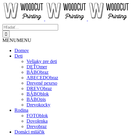
Skip
to
content
Hľadať:
MENU
MENU
Domov
Deti
Vešiaky pre deti
DEŤOmer
BÁBObraz
ABECEDObraz
Drevené pexeso
DREVObraz
BÁBOblok
BÁBOpis
Drevokocky
Rodina
FOTOblok
Dovolenka
Drevobraz
Domáci miláčik