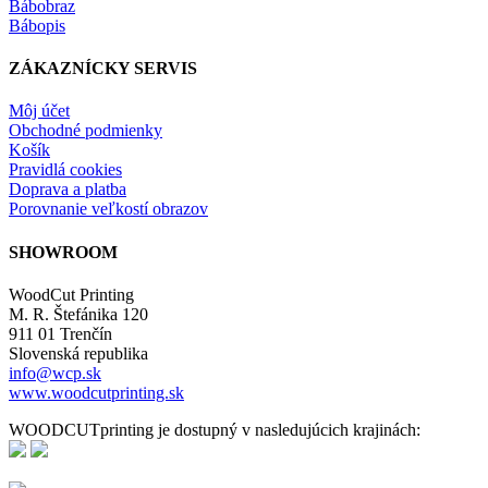
Bábobraz
Bábopis
ZÁKAZNÍCKY SERVIS
Môj účet
Obchodné podmienky
Košík
Pravidlá cookies
Doprava a platba
Porovnanie veľkostí obrazov
SHOWROOM
WoodCut Printing
M. R. Štefánika 120
911 01 Trenčín
Slovenská republika
info@wcp.sk
www.woodcutprinting.sk
WOODCUTprinting je dostupný v nasledujúcich krajinách: