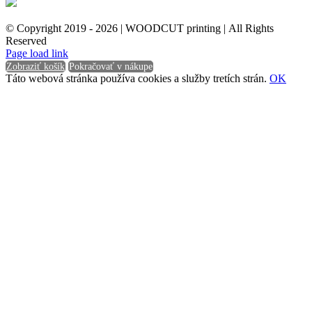
© Copyright 2019 -
2026 | WOODCUT printing | All Rights
Reserved
Facebook
Instagram
Page load link
Zobraziť košík
Pokračovať v nákupe
Táto webová stránka používa cookies a služby tretích strán.
OK