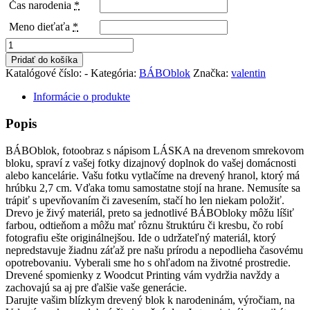
Čas narodenia
*
Meno dieťaťa
*
množstvo
BÁBOblok
Pridať do košíka
LÁSKA
Katalógové číslo:
-
Kategória:
BÁBOblok
Značka:
valentin
Informácie o produkte
Popis
BÁBOblok, fotoobraz s nápisom LÁSKA na drevenom smrekovom
bloku, spraví z vašej fotky dizajnový doplnok do vašej domácnosti
alebo kancelárie. Vašu fotku vytlačíme na drevený hranol, ktorý má
hrúbku 2,7 cm. Vďaka tomu samostatne stojí na hrane. Nemusíte sa
trápiť s upevňovaním či zavesením, stačí ho len niekam položiť.
Drevo je živý materiál, preto sa jednotlivé BÁBObloky môžu líšiť
farbou, odtieňom a môžu mať rôznu štruktúru či kresbu, čo robí
fotografiu ešte originálnejšou. Ide o udržateľný materiál, ktorý
nepredstavuje žiadnu záťaž pre našu prírodu a nepodlieha časovému
opotrebovaniu. Vyberali sme ho s ohľadom na životné prostredie.
Drevené spomienky z Woodcut Printing vám vydržia navždy a
zachovajú sa aj pre ďalšie vaše generácie.
Darujte vašim blízkym drevený blok k narodeninám, výročiam, na