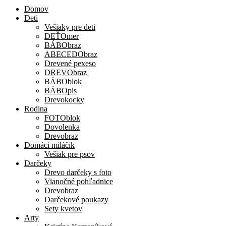
Domov
Deti
Vešiaky pre deti
DEŤOmer
BÁBObraz
ABECEDObraz
Drevené pexeso
DREVObraz
BÁBOblok
BÁBOpis
Drevokocky
Rodina
FOTOblok
Dovolenka
Drevobraz
Domáci miláčik
Vešiak pre psov
Darčeky
Drevo darčeky s foto
Vianočné pohľadnice
Drevobraz
Darčekové poukazy
Sety kvetov
Arty