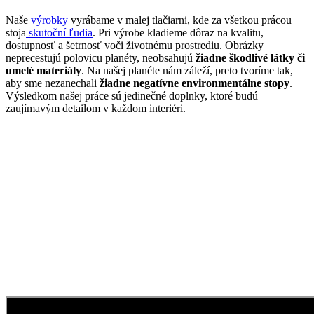
Naše
výrobky
vyrábame v malej tlačiarni, kde za všetkou prácou
stoja
skutoční ľudia
. Pri výrobe kladieme dôraz na kvalitu,
dostupnosť a šetrnosť voči životnému prostrediu. Obrázky
neprecestujú polovicu planéty, neobsahujú
žiadne škodlivé látky či
umelé materiály
. Na našej planéte nám záleží, preto tvoríme tak,
aby sme nezanechali
žiadne negatívne environmentálne stopy
.
Výsledkom našej práce sú jedinečné doplnky, ktoré budú
zaujímavým detailom v každom interiéri.