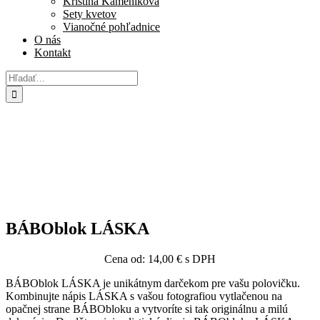
Kristína Kameníková
Sety kvetov
Vianočné pohľadnice
O nás
Kontakt
Hľadať:
BÁBOblok LÁSKA
Cena od:
14,00
€
s DPH
BÁBOblok LÁSKA je unikátnym darčekom pre vašu polovičku.
Kombinujte nápis LÁSKA s vašou fotografiou vytlačenou na
opačnej strane BÁBObloku a vytvoríte si tak originálnu a milú