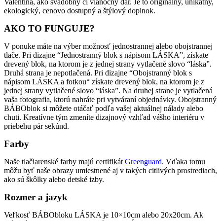
Valentína, ako svadobný či vianočný dar. Je to originálny, unikátny,
ekologický, cenovo dostupný a štýlový doplnok.
AKO TO FUNGUJE?
V ponuke máte na výber možnosť jednostrannej alebo obojstrannej
tlače. Pri dizajne “Jednostranný blok s nápisom LÁSKA”, získate
drevený blok, na ktorom je z jednej strany vytlačené slovo “láska”.
Druhá strana je nepotlačená. Pri dizajne “Obojstranný blok s
nápisom LÁSKA a fotkou“ získate drevený blok, na ktorom je z
jednej strany vytlačené slovo “láska”. Na druhej strane je vytlačená
vaša fotografia, ktorú nahráte pri vytváraní objednávky. Obojstranný
BÁBOblok si môžete otáčať podľa vašej aktuálnej nálady alebo
chuti. Kreatívne tým zmeníte dizajnový vzhľad vášho interiéru v
priebehu pár sekúnd.
Farby
Naše tlačiarenské farby majú certifikát
Greenguard
. Vďaka tomu
môžu byť naše obrazy umiestnené aj v takých citlivých prostrediach,
ako sú škôlky alebo detské izby.
Rozmer a jazyk
Veľkosť BÁBObloku LÁSKA je 10×10cm alebo 20x20cm. Ak