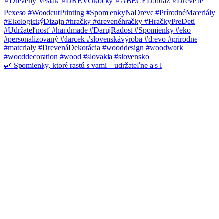
🌿 Spomienky, ktoré rastú s vami – udržateľne a s l