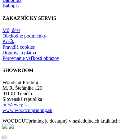
Bábobraz
Bábopis
ZÁKAZNÍCKY SERVIS
Môj účet
Obchodné podmienky
Košík
Pravidlá cookies
Doprava a platba
Porovnanie veľkostí obrazov
SHOWROOM
WoodCut Printing
M. R. Štefánika 120
911 01 Trenčín
Slovenská republika
info@wcp.sk
www.woodcutprinting.sk
WOODCUTprinting je dostupný v nasledujúcich krajinách: