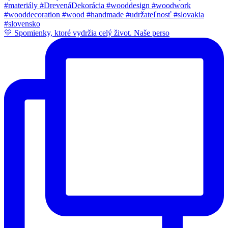
💛 Spomienky, ktoré vydržia celý život. Naše perso