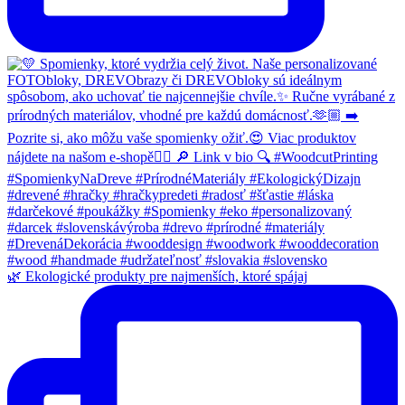
🌿 Ekologické produkty pre najmenších, ktoré spájaj