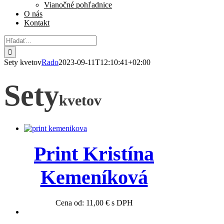
Vianočné pohľadnice
O nás
Kontakt
Hľadať:
Sety kvetov
Rado
2023-09-11T12:10:41+02:00
Sety
kvetov
Print Kristína
Kemeníková
Cena od:
11,00
€
s DPH