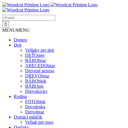
Skip
to
content
Hľadať:
MENU
MENU
Domov
Deti
Vešiaky pre deti
DEŤOmer
BÁBObraz
ABECEDObraz
Drevené pexeso
DREVObraz
BÁBOblok
BÁBOpis
Drevokocky
Rodina
FOTOblok
Dovolenka
Drevobraz
Domáci miláčik
Vešiak pre psov
Darčeky