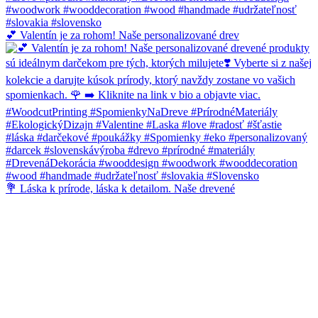
💕 Valentín je za rohom! Naše personalizované drev
💐 Láska k prírode, láska k detailom. Naše drevené