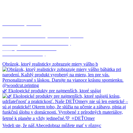
woodcut.printing
👉Personalizované a vyrobené len pre Vás
♻️Ekologické a udržateľné materiály
🇸🇰Vyrobené na Slovensku
®️Certifikované hračky
Obrázok, ktorý realisticky zobrazuje miery vášho b
🌿 Ekologické produkty pre najmenších, ktoré spájaj
Vedeli ste, že náš Abecedobraz môžete mať v rôznyc