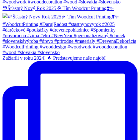
🎊Šťastný Nový Rok 2025🎉 Tím Woodcut Printing❣️✨
Zažiarili v roku 2024! 🌟 Predstavujeme naše najobľ