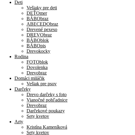
Deti
Vešiaky pre deti
DEŤOmer
BÁBObraz
ABECEDObraz
Drevené pexeso
DREVObraz
BÁBOblok
BÁBOpis
Drevokocky
Rodina
FOTOblok
Dovolenka
Drevobraz
Domáci miláčik
Vešiak pre psov
Darčeky
Drevo darčeky s foto
Vianočné pohľadnice
Drevobraz
Darčekové poukazy
Sety kvetov
Arty
Kristína Kameníková
Sety kvetov