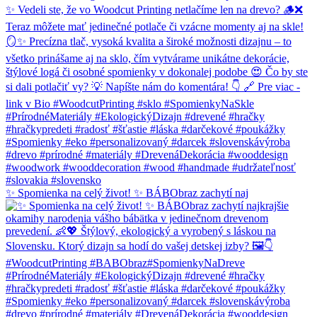
✨ Spomienka na celý život! ✨ BÁBObraz zachytí naj