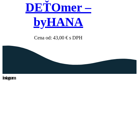
DEŤOmer –
byHANA
Cena od:
43,00
€
s DPH
instagram
woodcut.printing
👉Personalizované a vyrobené len pre Vás
♻️Ekologické a udržateľné
materiály
🇸🇰Vyrobené na Slovensku
®️Certifikované hračky