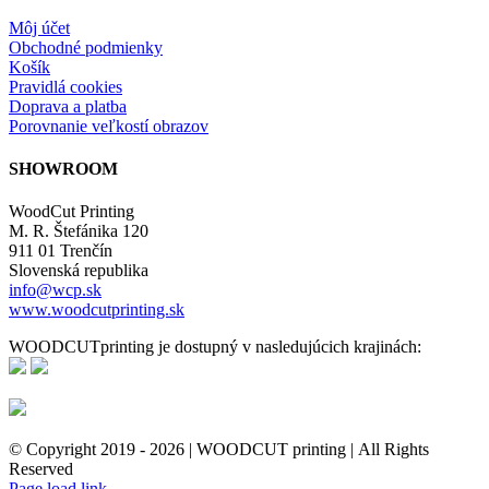
Môj účet
Obchodné podmienky
Košík
Pravidlá cookies
Doprava a platba
Porovnanie veľkostí obrazov
SHOWROOM
WoodCut Printing
M. R. Štefánika 120
911 01 Trenčín
Slovenská republika
info@wcp.sk
www.woodcutprinting.sk
WOODCUTprinting je dostupný v nasledujúcich krajinách:
© Copyright 2019 -
2026 | WOODCUT printing | All Rights
Reserved
Facebook
Instagram
Page load link