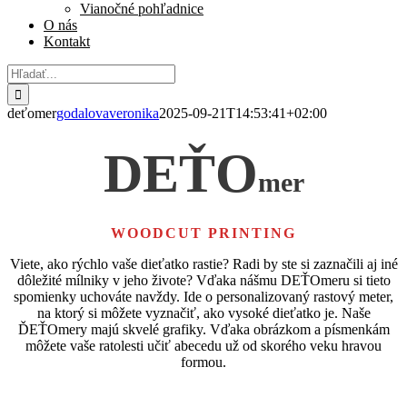
Vianočné pohľadnice
O nás
Kontakt
Hľadať:
deťomer
godalovaveronika
2025-09-21T14:53:41+02:00
DEŤO
mer
WOODCUT PRINTING
Viete, ako rýchlo vaše dieťatko rastie? Radi by ste si zaznačili aj iné
dôležité mílniky v jeho živote? Vďaka nášmu DEŤOmeru si tieto
spomienky uchováte navždy.
Ide o personalizovaný rastový meter,
na ktorý si môžete vyznačiť, ako vysoké dieťatko je. Naše
ĎEŤOmery majú skvelé grafiky. Vďaka obrázkom a písmenkám
môžete vaše ratolesti učiť abecedu už od skorého veku hravou
formou.