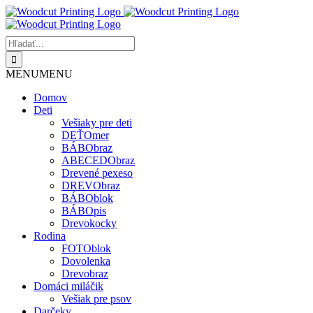
Skip
to
content
Hľadať:
MENU
MENU
Domov
Deti
Vešiaky pre deti
DEŤOmer
BÁBObraz
ABECEDObraz
Drevené pexeso
DREVObraz
BÁBOblok
BÁBOpis
Drevokocky
Rodina
FOTOblok
Dovolenka
Drevobraz
Domáci miláčik
Vešiak pre psov
Darčeky