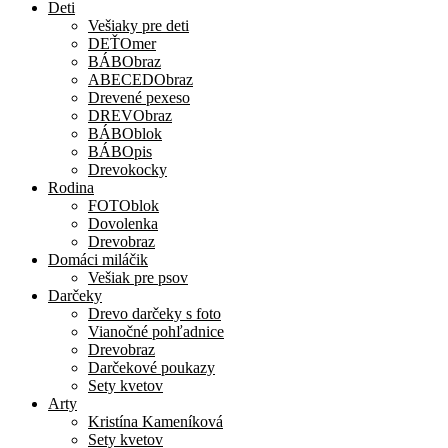
Deti
Vešiaky pre deti
DEŤOmer
BÁBObraz
ABECEDObraz
Drevené pexeso
DREVObraz
BÁBOblok
BÁBOpis
Drevokocky
Rodina
FOTOblok
Dovolenka
Drevobraz
Domáci miláčik
Vešiak pre psov
Darčeky
Drevo darčeky s foto
Vianočné pohľadnice
Drevobraz
Darčekové poukazy
Sety kvetov
Arty
Kristína Kameníková
Sety kvetov