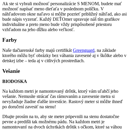
Ak ste si vybrali možnosť personalizácie S MENOM, budete mať
možnosť napísať meno dieťaťa v poslednom políčku. V
náhľadovom okne naľavo si môžte pozrieť približný náhľad, ako asi
bude nápis vyzerať. Každý DEŤOmer upravuje náš tím grafikov
individuálne a preto meno bude vždy prispôsobené priestoru
vzhľadom na jeho dĺžku alebo veľkosť.
Farby
Naše tlačiarenské farby majú certifikát
Greenguard
, na základe
ktorého môžu byť obrázky bez váhania zavesené aj v škôlke alebo v
detskej izbe – teda aj v citlivých prostrediach.
Vešanie
BIODOSKA
Na každom metri je namontovaný drôtik, ktorý vám uľahčí jeho
vešanie. Nemusíte strácať čas rámovaním a zavesenie metra si
nevyžaduje žiadne ďalšie investície. Rastový meter si môžte ihneď
po doručení zavesiť na stenu!
Dbajte prosím na to, aby ste meter pripevnili na stenu dostatočne
pevne a predišli tak možnému pádu. Na každom metri je
namontovaný na dvoch úchytkách drôtik s očkom, ktoré sa váhou