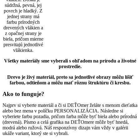
s
údržná, pevná, jej
povrch je hladký. Z
jednej strany má
farbu prírodných
drevených vlákien a
z opačnej strany je
biela, pričom mierne
presvitajú jednotlivé
vlákienka.
Všetky materiály sme vyberali s ohľadom na prírodu a životné
prostredie.
Drevo je živý materiál, preto sa jednotlivé obrazy môžu líšiť
farbou, odtieňom a môžu mať rôznu štruktúru či kresbu.
Ako to funguje?
Najprv si vyberte materiál a či si DEŤOmer želáte s menom dieťatka
alebo bez mena v políčku PERSONALIZÁCIA. Následne si
vyberiete farbu pozadia, pričom farba môže byť biela alebo prírodná
(drevená). Písmo a celá grafika na DEŤOmere môže byť hnedá,
modrá alebo ružová. Náš responzívny dizajn vám vždy v galérii
ukáže variant, ktorý ste si vybrali.