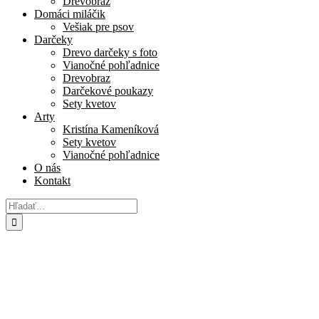
Drevobraz
Domáci miláčik
Vešiak pre psov
Darčeky
Drevo darčeky s foto
Vianočné pohľadnice
Drevobraz
Darčekové poukazy
Sety kvetov
Arty
Kristína Kameníková
Sety kvetov
Vianočné pohľadnice
O nás
Kontakt
Hľadať: