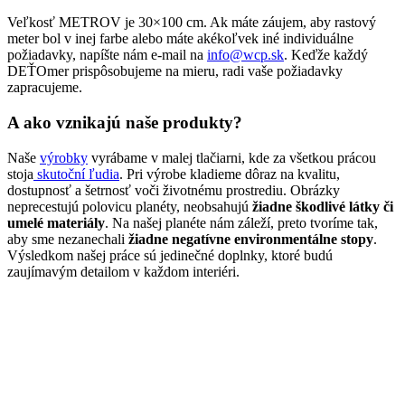
Veľkosť METROV je 30×100 cm. Ak máte záujem, aby rastový
meter bol v inej farbe alebo máte akékoľvek iné individuálne
požiadavky, napíšte nám e-mail na
info@wcp.sk
. Keďže každý
DEŤOmer prispôsobujeme na mieru, radi vaše požiadavky
zapracujeme.
A ako vznikajú naše produkty?
Naše
výrobky
vyrábame v malej tlačiarni, kde za všetkou prácou
stoja
skutoční ľudia
. Pri výrobe kladieme dôraz na kvalitu,
dostupnosť a šetrnosť voči životnému prostrediu. Obrázky
neprecestujú polovicu planéty, neobsahujú
žiadne škodlivé látky či
umelé materiály
. Na našej planéte nám záleží, preto tvoríme tak,
aby sme nezanechali
žiadne negatívne environmentálne stopy
.
Výsledkom našej práce sú jedinečné doplnky, ktoré budú
zaujímavým detailom v každom interiéri.