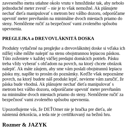
zaveseného metra utiahne okolo vrutu v hmoždinke tak, aby nebolo
jednoduché meter zvesiť – nie je to však nemožné. Ak plánujete
nechať dieťa manipulovať s metrom bez vášho dozoru, odporúčame
upevniť meter prevŕtaním na minimálne dvoch miestach priamo do
steny. Nemôžeme ručiť za bezpečnosť vami zvoleného spôsobu
upevnenia.
PREGLEJKA a DREVOVLÁKNITÁ DOSKA
Produkty vytlačené na preglejke a drevovláknitej doske si vďaka ich
nižšej váhe môžte nalepiť na stenu obojstrannou lepiacou páskou.
Túto zoženiete v každej väčšej predajni domácich potrieb. Pásku
treba vždy vyberať s ohľadom na povrch, na ktorý chcete obrázok
nalepiť. Ak máte záujem, aby sme vám poslali obojstrannú lepiacu
pásku my, napíšte to prosím do poznámky. Keďže však nepoznáme
povrch, na ktorý budete náš produkt lepiť, nevieme vám zaručiť, že
páska bude vhodná.
Ak plánujete nechať dieťa manipulovať s
metrom bez vášho dozoru, odporúčame upevniť meter prevŕtaním
na minimálne dvoch miestach priamo do steny. Nemôžeme ručiť za
bezpečnosť vami zvoleného spôsobu upevnenia.
Upozorňujeme vás, že DEŤOmer nie je hračka pre dieťa, ale
nástenná dekorácia, a teda nie je certifikovaný na bežnú hru.
Rozmer & JAZYK