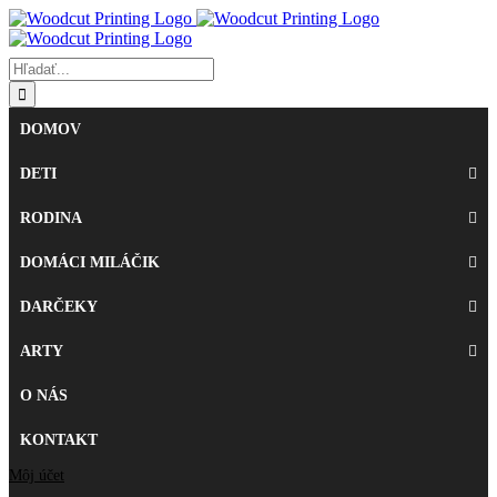
Skip
to
content
Hľadať:
DOMOV
DETI
RODINA
DOMÁCI MILÁČIK
DARČEKY
ARTY
O NÁS
KONTAKT
Môj účet