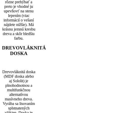
rôzne prehýbať a
preto je vhodné ju
upevňovť na stenu
lepením (viac
informácií o vešaní
nájdete nižšie). Má
krásnu jemnú kresbu
dreva a skôr bledšiu
farbu.
DREVOVLÁKNITÁ
DOSKA
Drevovláknitá doska
(MDF doska alebo
aj Sololit) je
plnohodnotnou a
multifunkčnou
alternatívou
masívneho dreva.
Vyrába sa lisovaním
splstnatených
vlákien. Doska je