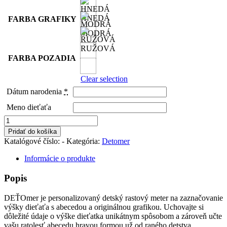
HNEDÁ
FARBA GRAFIKY
MODRÁ
RUŽOVÁ
FARBA POZADIA
Clear selection
Dátum narodenia
*
Meno dieťaťa
množstvo
DEŤOmer
Pridať do košíka
-
Katalógové číslo:
-
Kategória:
Detomer
miniMESTO
Informácie o produkte
Popis
DEŤOmer je personalizovaný detský rastový meter na zaznačovanie
výšky dieťaťa s abecedou a originálnou grafikou. Uchovajte si
dôležité údaje o výške dieťatka unikátnym spôsobom a zároveň učte
vašu ratolesť abecedu hravou formou už od raného detstva.