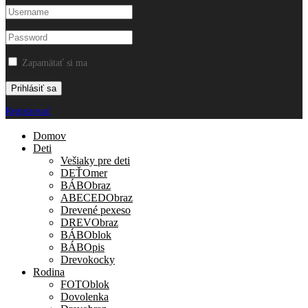
Zapamätať si ma
Registrovať
Domov
Deti
Vešiaky pre deti
DEŤOmer
BÁBObraz
ABECEDObraz
Drevené pexeso
DREVObraz
BÁBOblok
BÁBOpis
Drevokocky
Rodina
FOTOblok
Dovolenka