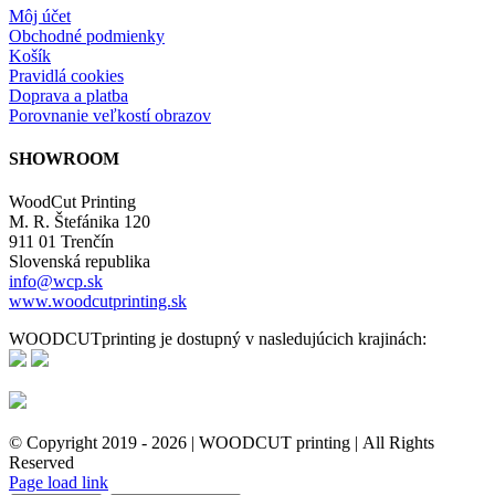
Môj účet
Obchodné podmienky
Košík
Pravidlá cookies
Doprava a platba
Porovnanie veľkostí obrazov
SHOWROOM
WoodCut Printing
M. R. Štefánika 120
911 01 Trenčín
Slovenská republika
info@wcp.sk
www.woodcutprinting.sk
WOODCUTprinting je dostupný v nasledujúcich krajinách:
© Copyright 2019 -
2026 | WOODCUT printing | All Rights
Reserved
Facebook
Instagram
Page load link