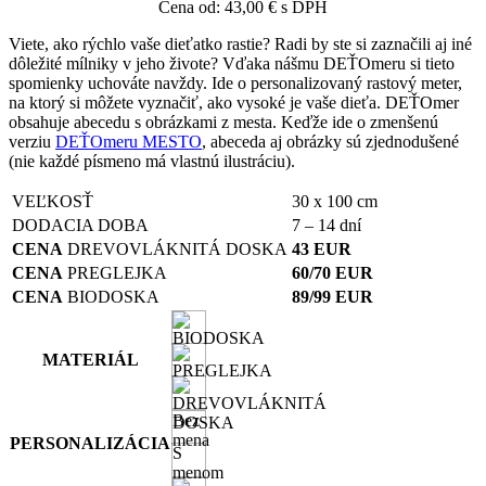
Cena od:
43,00
€
s DPH
Viete, ako rýchlo vaše dieťatko rastie? Radi by ste si zaznačili aj iné
dôležité mílniky v jeho živote? Vďaka nášmu DEŤOmeru si tieto
spomienky uchováte navždy.
Ide o personalizovaný rastový meter,
na ktorý si môžete vyznačiť, ako vysoké je vaše dieťa. DEŤOmer
obsahuje abecedu s obrázkami z mesta. Keďže ide o zmenšenú
verziu
DEŤOmeru MESTO
, abeceda aj obrázky sú zjednodušené
(nie každé písmeno má vlastnú ilustráciu).
VEĽKOSŤ
30 x 100 cm
DODACIA DOBA
7 – 14 dní
CENA
DREVOVLÁKNITÁ DOSKA
43 EUR
CENA
PREGLEJKA
60/70 EUR
CENA
BIODOSKA
89/99 EUR
MATERIÁL
Bez
mena
PERSONALIZÁCIA
S
menom