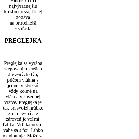
Biodoska má
najvýraznejšiu
kresbu dreva, čo jej
dodáva
najprírodnejší
vzhľad.
PREGLEJKA
Preglejka
sa
vyrába
zlepovaním tenších
drevených dýh,
pričom vlákna v
jednej vrstve sú
vždy kolmé na
vlákna v susednej
vrstve. Preglejka je
tak pri svojej hrúbke
3mm pevná ale
zároveň je veľmi
ľahká. Vďaka nízkej
váhe sa s ňou ľahko
manipuluje. Môže sa