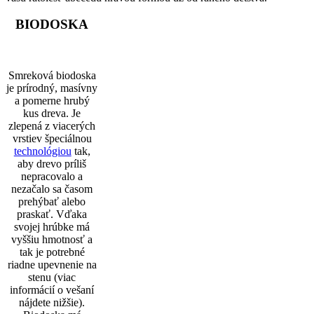
BIODOSKA
Smreková biodoska
je prírodný, masívny
a pomerne hrubý
kus dreva. Je
zlepená z viacerých
vrstiev špeciálnou
technológiou
tak,
aby drevo príliš
nepracovalo a
nezačalo sa časom
prehýbať alebo
praskať. Vďaka
svojej hrúbke má
vyššiu hmotnosť a
tak je potrebné
riadne upevnenie na
stenu (viac
informácií o vešaní
nájdete nižšie).