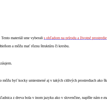
 Tento materiál sme vyberali
s ohľadom na prírodu a životné prostredie
odtieňom a môžu mať rôznu štruktúru či kresbu.
 záujem.
ho môžu byť kocky umiestnené aj v takých citlivých prostrediach ako šk
adnica z dreva bola v inom jazyku ako v slovenčine, napíšte nám e-m