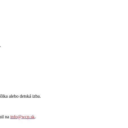
.
ôlka alebo detská izba.
ail na
info@wcp.sk
.