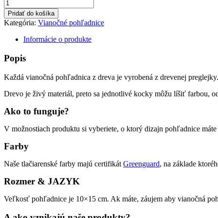
množstvo
Vianočná
Pridať do košíka
pohľadnica
Kategória:
Vianočné pohľadnice
-
Vianočný
Informácie o produkte
strom
Popis
Každá vianočná pohľadnica z dreva je vyrobená z drevenej preglejky.
Drevo je živý materiál, preto sa jednotlivé kocky môžu líšiť farbou, 
Ako to funguje?
V možnostiach produktu si vyberiete, o ktorý dizajn pohľadnice máte
Farby
Naše tlačiarenské farby majú certifikát
Greenguard
, na základe ktoré
Rozmer & JAZYK
Veľkosť pohľadnice je 10×15 cm. Ak máte, záujem aby vianočná pohľ
A ako vznikajú naše produkty?