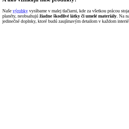
Naše
výrobky
vyrábame v malej tlačiarni, kde za všetkou prácou stoj
planéty, neobsahujú
žiadne škodlivé látky či umelé materiály
. Na n
jedinečné doplnky, ktoré budú zaujímavým detailom v každom interiér