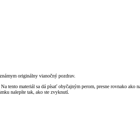
 známym originálny vianočný pozdrav.
Na tento materiál sa dá písať obyčajným perom, presne rovnako ako na
ámku nalepíte tak, ako ste zvyknutí.