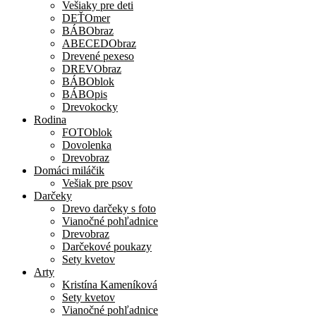
Vešiaky pre deti
DEŤOmer
BÁBObraz
ABECEDObraz
Drevené pexeso
DREVObraz
BÁBOblok
BÁBOpis
Drevokocky
Rodina
FOTOblok
Dovolenka
Drevobraz
Domáci miláčik
Vešiak pre psov
Darčeky
Drevo darčeky s foto
Vianočné pohľadnice
Drevobraz
Darčekové poukazy
Sety kvetov
Arty
Kristína Kameníková
Sety kvetov
Vianočné pohľadnice