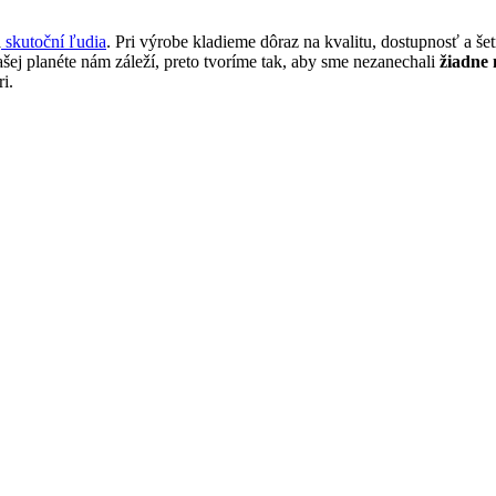
a
skutoční ľudia
. Pri výrobe kladieme dôraz na kvalitu, dostupnosť a š
ašej planéte nám záleží, preto tvoríme tak, aby sme nezanechali
žiadne 
i.