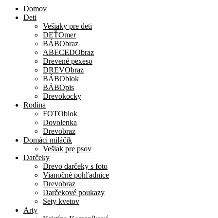
Domov
Deti
Vešiaky pre deti
DEŤOmer
BÁBObraz
ABECEDObraz
Drevené pexeso
DREVObraz
BÁBOblok
BÁBOpis
Drevokocky
Rodina
FOTOblok
Dovolenka
Drevobraz
Domáci miláčik
Vešiak pre psov
Darčeky
Drevo darčeky s foto
Vianočné pohľadnice
Drevobraz
Darčekové poukazy
Sety kvetov
Arty