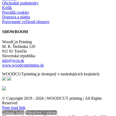
Obchodné podmienky
Košík
Pravidlá cookies
Doprava a platba
Porovnanie veľkostí obrazov
SHOWROOM
WoodCut Printing
M. R. Štefánika 120
911 01 Trenčín
Slovenská republika
info@wcp.sk
www.woodcutprinting.sk
WOODCUTprinting je dostupný v nasledujúcich krajinách:
© Copyright 2019 -
2026 | WOODCUT printing | All Rights
Reserved
Facebook
Instagram
Page load link
Zobraziť košík
Pokračovať v nákupe