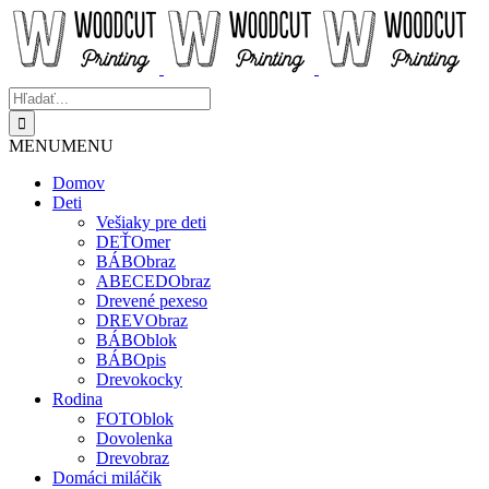
Skip
to
content
Hľadať:
MENU
MENU
Domov
Deti
Vešiaky pre deti
DEŤOmer
BÁBObraz
ABECEDObraz
Drevené pexeso
DREVObraz
BÁBOblok
BÁBOpis
Drevokocky
Rodina
FOTOblok
Dovolenka
Drevobraz
Domáci miláčik