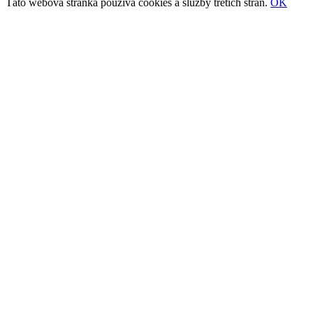
Táto webová stránka používa cookies a služby tretích strán.
OK