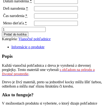
Dátum narodenia
*
Deň narodenia
*
Čas narodenia
*
Meno dieťaťa
*
množstvo
Vianočná
Pridať do košíka
pohľadnica
Kategória:
Vianočné pohľadnice
Vianočné
vzory
Informácie o produkte
2
Popis
Každá vianočná pohľadnica z dreva je vyrobená z drevenej
preglejky. Tento materiál sme vyberali
s ohľadom na prírodu a
životné prostredie
.
Drevo je živý materiál, preto sa jednotlivé kocky môžu líšiť farbou,
odtieňom a môžu mať rôznu štruktúru či kresbu.
Ako to funguje?
V možnostiach produktu si vyberiete, o ktorý dizajn pohľadnice