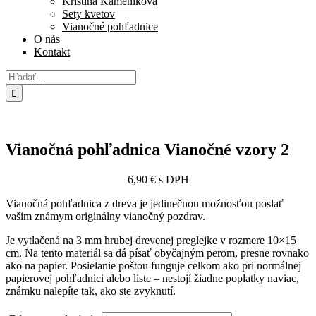
Kristína Kameníková
Sety kvetov
Vianočné pohľadnice
O nás
Kontakt
Hľadať:
Vianočná pohľadnica Vianočné vzory 2
6,90
€
s DPH
Vianočná pohľadnica z dreva je jedinečnou možnosťou poslať
vašim známym originálny vianočný pozdrav.
Je vytlačená na 3 mm hrubej drevenej preglejke v rozmere 10×15
cm. Na tento materiál sa dá písať obyčajným perom, presne rovnako
ako na papier. Posielanie poštou funguje celkom ako pri normálnej
papierovej pohľadnici alebo liste – nestojí žiadne poplatky naviac,
známku nalepíte tak, ako ste zvyknutí.