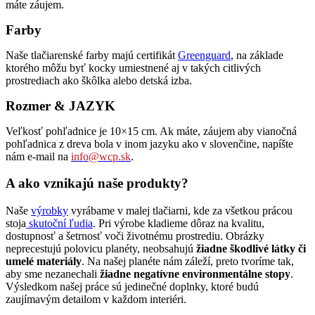
máte záujem.
Farby
Naše tlačiarenské farby majú certifikát
Greenguard
, na základe
ktorého môžu byť kocky umiestnené aj v takých citlivých
prostrediach ako škôlka alebo detská izba.
Rozmer & JAZYK
Veľkosť pohľadnice je 10×15 cm. Ak máte, záujem aby vianočná
pohľadnica z dreva bola v inom jazyku ako v slovenčine, napíšte
nám e-mail na
info@wcp.sk
.
A ako vznikajú naše produkty?
Naše
výrobky
vyrábame v malej tlačiarni, kde za všetkou prácou
stoja
skutoční ľudia
. Pri výrobe kladieme dôraz na kvalitu,
dostupnosť a šetrnosť voči životnému prostrediu. Obrázky
neprecestujú polovicu planéty, neobsahujú
žiadne škodlivé látky či
umelé materiály
. Na našej planéte nám záleží, preto tvoríme tak,
aby sme nezanechali
žiadne negatívne environmentálne stopy
.
Výsledkom našej práce sú jedinečné doplnky, ktoré budú
zaujímavým detailom v každom interiéri.