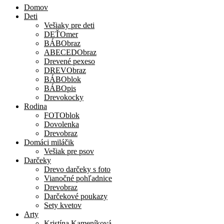
Domov
Deti
Vešiaky pre deti
DEŤOmer
BÁBObraz
ABECEDObraz
Drevené pexeso
DREVObraz
BÁBOblok
BÁBOpis
Drevokocky
Rodina
FOTOblok
Dovolenka
Drevobraz
Domáci miláčik
Vešiak pre psov
Darčeky
Drevo darčeky s foto
Vianočné pohľadnice
Drevobraz
Darčekové poukazy
Sety kvetov
Arty
Kristína Kameníková