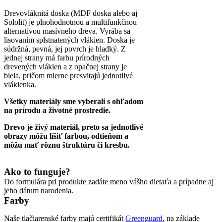
Drevovláknitá doska (MDF doska alebo aj
Sololit) je plnohodnotnou a multifunkčnou
alternatívou masívneho dreva. Vyrába sa
lisovaním splstnatených vlákien. Doska je
súdržná, pevná, jej povrch je hladký. Z
jednej strany má farbu prírodných
drevených vlákien a z opačnej strany je
biela, pričom mierne presvitajú jednotlivé
vlákienka.
Všetky materiály sme vyberali s ohľadom
na prírodu a životné prostredie.
Drevo je živý materiál, preto sa jednotlivé
obrazy môžu líšiť farbou, odtieňom a
môžu mať rôznu štruktúru či kresbu.
Ako to funguje?
Do formulára pri produkte zadáte meno vášho dietaťa a prípadne aj
jeho dátum narodenia.
Farby
Naše tlačiarenské farby majú certifikát
Greenguard
, na základe