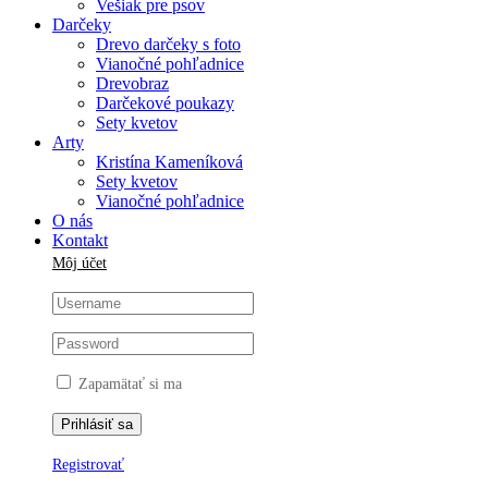
Vešiak pre psov
Darčeky
Drevo darčeky s foto
Vianočné pohľadnice
Drevobraz
Darčekové poukazy
Sety kvetov
Arty
Kristína Kameníková
Sety kvetov
Vianočné pohľadnice
O nás
Kontakt
Môj účet
Zapamätať si ma
Registrovať