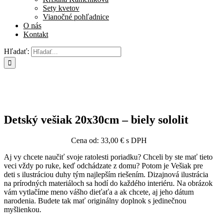
Sety kvetov
Vianočné pohľadnice
O nás
Kontakt
Hľadať:
Detský vešiak 20x30cm – biely sololit
Cena od:
33,00
€
s DPH
Aj vy chcete naučiť svoje ratolesti poriadku? Chceli by ste mať tieto
veci vždy po ruke, keď odchádzate z domu? Potom je Vešiak pre
deti s ilustráciou duhy tým najlepším riešením. Dizajnová ilustrácia
na prírodných materiáloch sa hodí do každého interiéru. Na obrázok
vám vytlačíme meno vášho dieťaťa a ak chcete, aj jeho dátum
narodenia. Budete tak mať originálny doplnok s jedinečnou
myšlienkou.