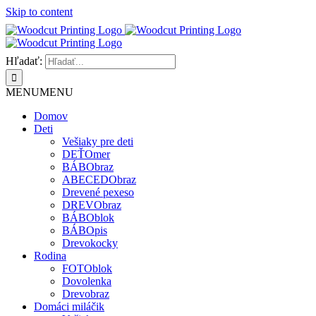
Skip to content
Hľadať:
MENU
MENU
Domov
Deti
Vešiaky pre deti
DEŤOmer
BÁBObraz
ABECEDObraz
Drevené pexeso
DREVObraz
BÁBOblok
BÁBOpis
Drevokocky
Rodina
FOTOblok
Dovolenka
Drevobraz
Domáci miláčik