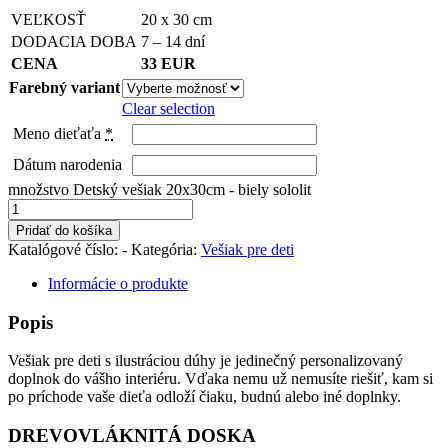
VEĽKOSŤ
20 x 30 cm
DODACIA DOBA
7 – 14 dní
CENA
33 EUR
Farebný variant
Clear selection
Meno dieťaťa
*
Dátum narodenia
množstvo Detský vešiak 20x30cm - biely sololit
Pridať do košíka
Katalógové číslo:
-
Kategória:
Vešiak pre deti
Informácie o produkte
Popis
Vešiak pre deti s ilustráciou dúhy je jedinečný personalizovaný
doplnok do vášho interiéru. Vďaka nemu už nemusíte riešiť, kam si
po príchode vaše dieťa odloží čiaku, budnú alebo iné doplnky.
DREVOVLÁKNITÁ DOSKA