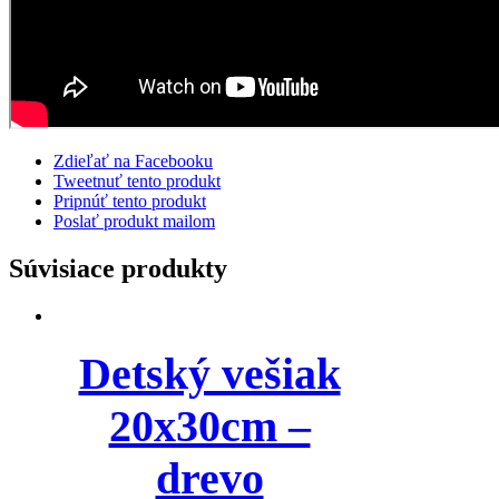
Zdieľať na Facebooku
Tweetnuť tento produkt
Pripnúť tento produkt
Poslať produkt mailom
Súvisiace produkty
Detský vešiak
20x30cm –
drevo