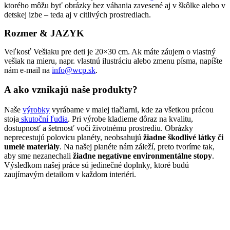
ktorého môžu byť obrázky bez váhania zavesené aj v škôlke alebo v
detskej izbe – teda aj v citlivých prostrediach.
Rozmer & JAZYK
Veľkosť Vešiaku pre deti je 20×30 cm. Ak máte záujem o vlastný
vešiak na mieru, napr. vlastnú ilustráciu alebo zmenu písma, napíšte
nám e-mail na
info@wcp.sk
.
A ako vznikajú naše produkty?
Naše
výrobky
vyrábame v malej tlačiarni, kde za všetkou prácou
stoja
skutoční ľudia
. Pri výrobe kladieme dôraz na kvalitu,
dostupnosť a šetrnosť voči životnému prostrediu. Obrázky
neprecestujú polovicu planéty, neobsahujú
žiadne škodlivé látky či
umelé materiály
. Na našej planéte nám záleží, preto tvoríme tak,
aby sme nezanechali
žiadne negatívne environmentálne stopy
.
Výsledkom našej práce sú jedinečné doplnky, ktoré budú
zaujímavým detailom v každom interiéri.