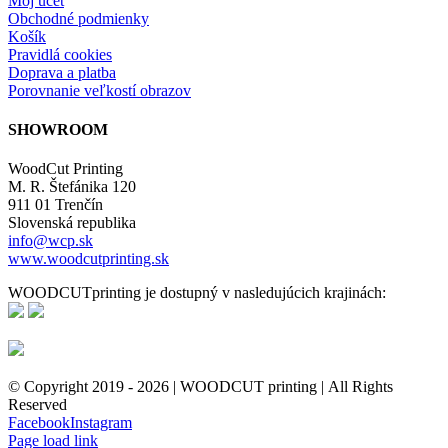
Môj účet
Obchodné podmienky
Košík
Pravidlá cookies
Doprava a platba
Porovnanie veľkostí obrazov
SHOWROOM
WoodCut Printing
M. R. Štefánika 120
911 01 Trenčín
Slovenská republika
info@wcp.sk
www.woodcutprinting.sk
WOODCUTprinting je dostupný v nasledujúcich krajinách:
© Copyright 2019 -
2026 | WOODCUT printing | All Rights
Reserved
Facebook
Instagram
Page load link