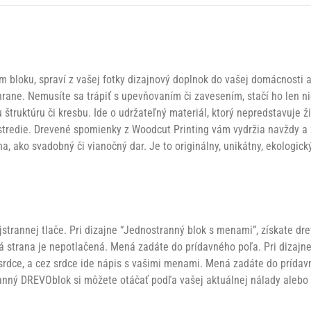
oku, spraví z vašej fotky dizajnový doplnok do vašej domácnosti al
ane. Nemusíte sa trápiť s upevňovaním či zavesením, stačí ho len niek
štruktúru či kresbu. Ide o udržateľný materiál, ktorý nepredstavuje 
tredie. Drevené spomienky z Woodcut Printing vám vydržia navždy a z
, ako svadobný či vianočný dar. Je to originálny, unikátny, ekologick
rannej tlače. Pri dizajne “Jednostranný blok s menami”, získate drev
há strana je nepotlačená. Mená zadáte do prídavného poľa. Pri dizajn
u srdce, a cez srdce ide nápis s vašimi menami. Mená zadáte do prídav
tranný DREVOblok si môžete otáčať podľa vašej aktuálnej nálady alebo