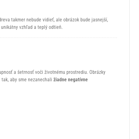
dreva takmer nebude vidieť, ale obrázok bude jasnejší,
 unikátny vzhľad a teplý odtieň.
tupnosť a šetrnosť voči životnému prostrediu. Obrázky
e tak, aby sme nezanechali
žiadne negatívne