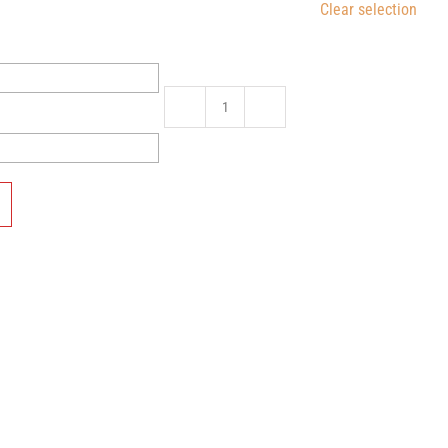
Clear selection
množstvo
DREVOblok
SRDCE