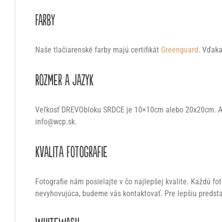
Farby
Naše tlačiarenské farby majú certifikát
Greenguard
. Vďaka
Rozmer a jazyk
Veľkosť DREVObloku SRDCE je 10×10cm alebo 20x20cm. Ak m
info@wcp.sk.
Kvalita fotografie
Fotografie nám posielajte v čo najlepšej kvalite. Každú f
nevyhovujúca, budeme vás kontaktovať. Pre lepšiu predst