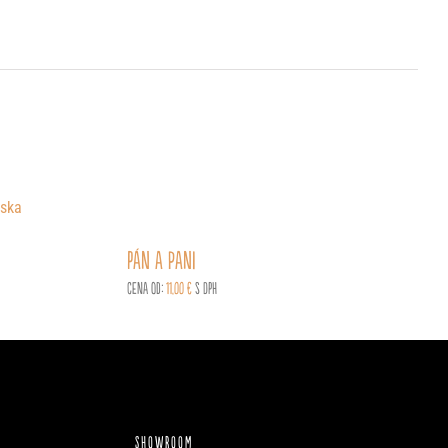
Pán a pani
Cena od:
11,00
€
s DPH
SHOWROOM