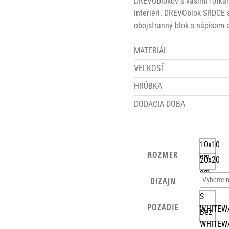
DREVOblokov s vašimi fotkam
interiéri. DREVOblok SRDCE 
obojstranný blok s nápisom a
MATERIÁL
VEĽKOSŤ
HRÚBKA
DODACIA DOBA
10x10
ROZMER
cm
20x20
cm
DIZAJN
S
POZADIE
WHITEW
Bez
WHITEW