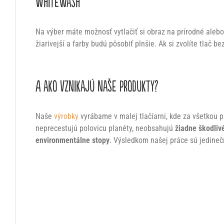
Whitewash
Na výber máte možnosť vytlačiť si obraz na prírodné alebo
žiarivejší a farby budú pôsobiť plnšie. Ak si zvolíte tlač 
A ako vznikajú naše produkty?
Naše
výrobky
vyrábame v malej tlačiarni, kde za všetkou p
neprecestujú polovicu planéty, neobsahujú
žiadne škodlivé
environmentálne stopy
. Výsledkom našej práce sú jedineč