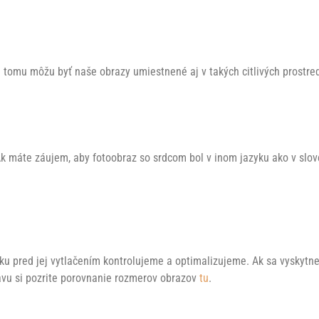
 tomu môžu byť naše obrazy umiestnené aj v takých citlivých prostred
áte záujem, aby fotoobraz so srdcom bol v inom jazyku ako v sloven
otku pred jej vytlačením kontrolujeme a optimalizujeme. Ak sa vyskytn
avu si pozrite porovnanie rozmerov obrazov
tu
.