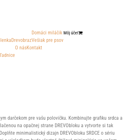
Domáci miláčik
Môj účet
lenka
Drevobraz
Vešiak pre psov
O nás
Kontakt
ľadnice
m darčekom pre vašu polovičku. Kombinujte grafiku srdca a
tlačenou na opačnej strane DREVObloku a vytvorte si tak
. Doplňte minimalistický dizajn DREVObloku SRDCE o sériu