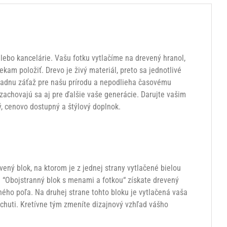
ebo kancelárie. Vašu fotku vytlačíme na drevený hranol,
am položiť. Drevo je živý materiál, preto sa jednotlivé
žiadnu záťaž pre našu prírodu a nepodlieha časovému
achovajú sa aj pre ďalšie vaše generácie. Darujte vašim
ý, cenovo dostupný a štýlový doplnok.
ený blok, na ktorom je z jednej strany vytlačené bielou
e “Obojstranný blok s menami a fotkou“ získate drevený
ného poľa. Na druhej strane tohto bloku je vytlačená vaša
 chuti. Kretívne tým zmeníte dizajnový vzhľad vášho