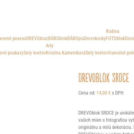
Rodina
evené pexeso
DREVObraz
BÁBOblok
BÁBOpis
Drevokocky
FOTOblok
Dovo
Arty
ové poukazy
Sety kvetov
Kristína Kameníková
Sety kvetov
Vianočné poh
DREVOblok SRDCE
Cena od:
14,00
€
s DPH
DREVOblok SRDCE je unikátny
vašich mien s fotografiou vy
originálnu a milú dekoráciu