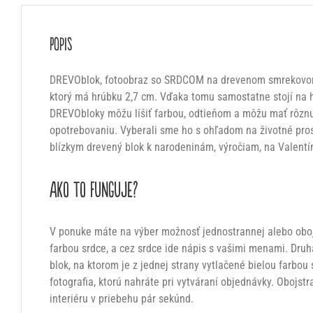
Popis
DREVOblok, fotoobraz so SRDCOM na drevenom smrekovom bl
ktorý má hrúbku 2,7 cm. Vďaka tomu samostatne stojí na hr
DREVObloky môžu líšiť farbou, odtieňom a môžu mať rôznu 
opotrebovaniu. Vyberali sme ho s ohľadom na životné pros
blízkym drevený blok k narodeninám, výročiam, na Valentína
AKO TO FUNGUJE?
V ponuke máte na výber možnosť jednostrannej alebo obojst
farbou srdce, a cez srdce ide nápis s vašimi menami. Dru
blok, na ktorom je z jednej strany vytlačené bielou farbo
fotografia, ktorú nahráte pri vytváraní objednávky. Obojs
interiéru v priebehu pár sekúnd.