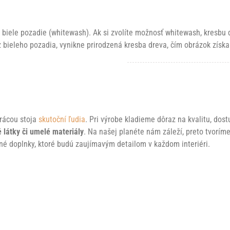
 biele pozadie (whitewash). Ak si zvolíte možnosť whitewash, kresbu 
bez bieleho pozadia, vynikne prirodzená kresba dreva, čím obrázok získa
rácou stoja
skutoční ľudia
. Pri výrobe kladieme dôraz na kvalitu, dos
 látky či umelé materiály
. Na našej planéte nám záleží, preto tvorím
né doplnky, ktoré budú zaujímavým detailom v každom interiéri.