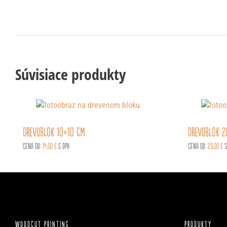
Súvisiace produkty
DREVOblok 10×10 cm
DREVOblok 
Cena od:
14,00
€
s DPH
Cena od:
29,00
€
s
WOODCUT PRINTING
PRODUKTY