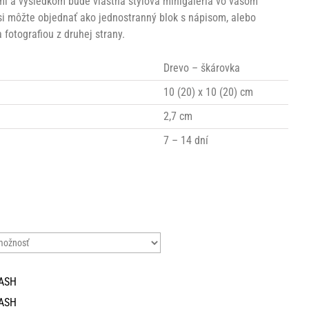
i a výsledkom bude vlastná štýlová minigaléria vo vašom
si môžte objednať ako jednostranný blok s nápisom, alebo
 fotografiou z druhej strany.
Drevo – škárovka
10 (20) x 10 (20) cm
2,7 cm
7 – 14 dní
ASH
ASH