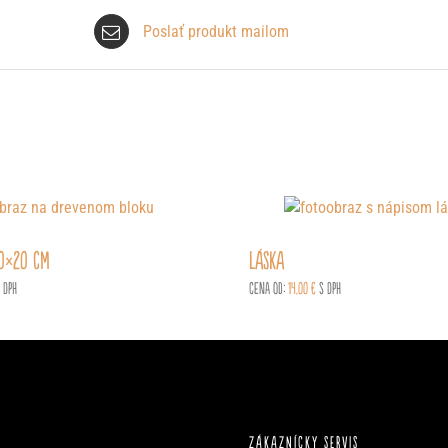
Poslať produkt mailom
20×20 cm
LÁSKA
 DPH
Cena od:
14,00
€
s DPH
ZÁKAZNÍCKY SERVIS